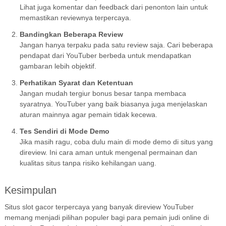
Lihat juga komentar dan feedback dari penonton lain untuk
memastikan reviewnya terpercaya.
Bandingkan Beberapa Review
Jangan hanya terpaku pada satu review saja. Cari beberapa
pendapat dari YouTuber berbeda untuk mendapatkan
gambaran lebih objektif.
Perhatikan Syarat dan Ketentuan
Jangan mudah tergiur bonus besar tanpa membaca
syaratnya. YouTuber yang baik biasanya juga menjelaskan
aturan mainnya agar pemain tidak kecewa.
Tes Sendiri di Mode Demo
Jika masih ragu, coba dulu main di mode demo di situs yang
direview. Ini cara aman untuk mengenal permainan dan
kualitas situs tanpa risiko kehilangan uang.
Kesimpulan
Situs slot gacor terpercaya yang banyak direview YouTuber
memang menjadi pilihan populer bagi para pemain judi online di