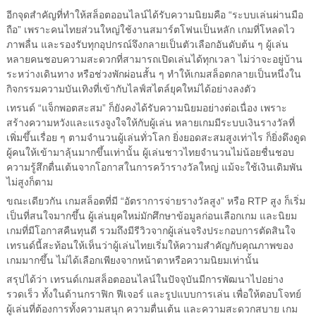
อีกจุดสำคัญที่ทำให้สล็อตออนไลน์ได้รับความนิยมคือ “ระบบเล่นผ่านมือ
ถือ” เพราะคนไทยส่วนใหญ่ใช้งานสมาร์ตโฟนเป็นหลัก เกมที่โหลดไว
ภาพลื่น และรองรับทุกอุปกรณ์จึงกลายเป็นตัวเลือกอันดับต้น ๆ ผู้เล่น
หลายคนชอบความสะดวกที่สามารถเปิดเล่นได้ทุกเวลา ไม่ว่าจะอยู่บ้าน
ระหว่างเดินทาง หรือช่วงพักผ่อนสั้น ๆ ทำให้เกมสล็อตกลายเป็นหนึ่งใน
กิจกรรมความบันเทิงที่เข้ากับไลฟ์สไตล์ยุคใหม่ได้อย่างลงตัว
เทรนด์ “แจ็กพอตสะสม” ก็ยังคงได้รับความนิยมอย่างต่อเนื่อง เพราะ
สร้างความหวังและแรงจูงใจให้กับผู้เล่น หลายเกมมีระบบเงินรางวัลที่
เพิ่มขึ้นเรื่อย ๆ ตามจำนวนผู้เล่นทั่วโลก ยิ่งยอดสะสมสูงเท่าไร ก็ยิ่งดึงดูด
ผู้คนให้เข้ามาลุ้นมากขึ้นเท่านั้น ผู้เล่นชาวไทยจำนวนไม่น้อยชื่นชอบ
ความรู้สึกตื่นเต้นจากโอกาสในการคว้ารางวัลใหญ่ แม้จะใช้เงินเดิมพัน
ไม่สูงก็ตาม
ขณะเดียวกัน เกมสล็อตที่มี “อัตราการจ่ายรางวัลสูง” หรือ RTP สูง ก็เริ่ม
เป็นที่สนใจมากขึ้น ผู้เล่นยุคใหม่มักศึกษาข้อมูลก่อนเลือกเกม และนิยม
เกมที่มีโอกาสคืนทุนดี รวมถึงมีรีวิวจากผู้เล่นจริงประกอบการตัดสินใจ
เทรนด์นี้สะท้อนให้เห็นว่าผู้เล่นไทยเริ่มให้ความสำคัญกับคุณภาพของ
เกมมากขึ้น ไม่ได้เลือกเพียงจากหน้าตาหรือความนิยมเท่านั้น
สรุปได้ว่า เทรนด์เกมสล็อตออนไลน์ในปัจจุบันมีการพัฒนาไปอย่าง
รวดเร็ว ทั้งในด้านกราฟิก ฟีเจอร์ และรูปแบบการเล่น เพื่อให้ตอบโจทย์
ผู้เล่นที่ต้องการทั้งความสนุก ความตื่นเต้น และความสะดวกสบาย เกม