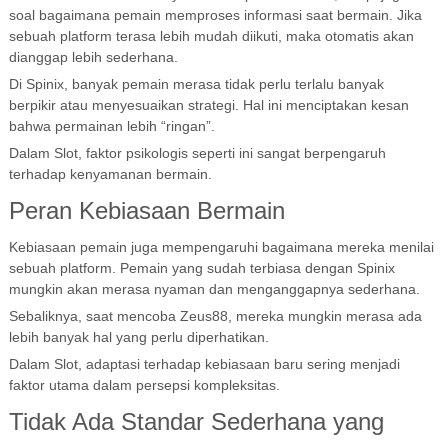
soal bagaimana pemain memproses informasi saat bermain. Jika
sebuah platform terasa lebih mudah diikuti, maka otomatis akan
dianggap lebih sederhana.
Di Spinix, banyak pemain merasa tidak perlu terlalu banyak
berpikir atau menyesuaikan strategi. Hal ini menciptakan kesan
bahwa permainan lebih “ringan”.
Dalam Slot, faktor psikologis seperti ini sangat berpengaruh
terhadap kenyamanan bermain.
Peran Kebiasaan Bermain
Kebiasaan pemain juga mempengaruhi bagaimana mereka menilai
sebuah platform. Pemain yang sudah terbiasa dengan Spinix
mungkin akan merasa nyaman dan menganggapnya sederhana.
Sebaliknya, saat mencoba Zeus88, mereka mungkin merasa ada
lebih banyak hal yang perlu diperhatikan.
Dalam Slot, adaptasi terhadap kebiasaan baru sering menjadi
faktor utama dalam persepsi kompleksitas.
Tidak Ada Standar Sederhana yang