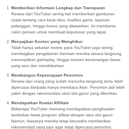
Memberikan Informasi Lengkap dan Transparan
Review dari YouTuber sering kali memberikan gambaran
nyata tentang cara kerja situs, kualitas game, layanan
pelanggan, hingga bonus yang ditawarkan. Ini membantu
calon pemain untuk membuat keputusan yang tepat.
Menyajikan Konten yang Menghibur
Tidak hanya sekadar review, para YouTuber juga sering
membagikan pengalaman bermain mereka secara langsung,
menunjukkan gameplay, hingga momen kemenangan besar
yang seru dan mendebarkan.
Membangun Kepercayaan Penonton
Review dari orang yang sudah mencoba langsung tentu lebih
dipercaya daripada hanya membaca iklan. Penonton jadi lebih
yakin dengan rekomendasi situs slot gacor yang diberikan.
Mendapatkan Komisi Affiliate
Beberapa YouTuber memang mendapatkan penghasilan
tambahan lewat program afiliasi dengan situs slot gacor.
Namun, biasanya mereka tetap berusaha memberikan
rekomendasi yang jujur agar tetap dipercaya penonton.