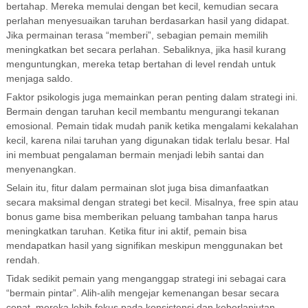
bertahap. Mereka memulai dengan bet kecil, kemudian secara
perlahan menyesuaikan taruhan berdasarkan hasil yang didapat.
Jika permainan terasa “memberi”, sebagian pemain memilih
meningkatkan bet secara perlahan. Sebaliknya, jika hasil kurang
menguntungkan, mereka tetap bertahan di level rendah untuk
menjaga saldo.
Faktor psikologis juga memainkan peran penting dalam strategi ini.
Bermain dengan taruhan kecil membantu mengurangi tekanan
emosional. Pemain tidak mudah panik ketika mengalami kekalahan
kecil, karena nilai taruhan yang digunakan tidak terlalu besar. Hal
ini membuat pengalaman bermain menjadi lebih santai dan
menyenangkan.
Selain itu, fitur dalam permainan slot juga bisa dimanfaatkan
secara maksimal dengan strategi bet kecil. Misalnya, free spin atau
bonus game bisa memberikan peluang tambahan tanpa harus
meningkatkan taruhan. Ketika fitur ini aktif, pemain bisa
mendapatkan hasil yang signifikan meskipun menggunakan bet
rendah.
Tidak sedikit pemain yang menganggap strategi ini sebagai cara
“bermain pintar”. Alih-alih mengejar kemenangan besar secara
cepat, mereka lebih fokus pada konsistensi dan keberlanjutan.