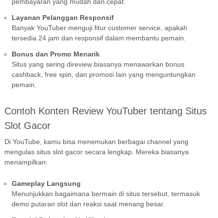
pembayaran yang mudah dan cepat.
Layanan Pelanggan Responsif
Banyak YouTuber menguji fitur customer service, apakah
tersedia 24 jam dan responsif dalam membantu pemain.
Bonus dan Promo Menarik
Situs yang sering direview biasanya menawarkan bonus
cashback, free spin, dan promosi lain yang menguntungkan
pemain.
Contoh Konten Review YouTuber tentang Situs
Slot Gacor
Di YouTube, kamu bisa menemukan berbagai channel yang
mengulas situs slot gacor secara lengkap. Mereka biasanya
menampilkan:
Gameplay Langsung
Menunjukkan bagaimana bermain di situs tersebut, termasuk
demo putaran slot dan reaksi saat menang besar.