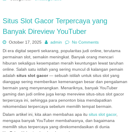
Situs Slot Gacor Terpercaya yang
Banyak Direview YouTuber
October 17, 2025
admin
No Comments
Di era digital seperti sekarang, popularitas judi online, terutama
permainan slot, semakin meningkat. Banyak orang mencari
hiburan sekaligus kesempatan meraih keuntungan lewat taruhan
online. Salah satu istilah yang sering muncul di kalangan pemain
adalah
situs slot gacor
— sebuah istilah untuk situs slot yang
dianggap sering memberikan kemenangan besar dan pengalaman
bermain yang menyenangkan. Menariknya, banyak YouTuber
gaming dan judi online juga kerap mereview situs-situs slot gacor
terpercaya ini, sehingga para penonton bisa mendapatkan
rekomendasi terpercaya sebelum memilih tempat bermain.
Dalam artikel ini, kita akan membahas apa itu
situs slot gacor
,
mengapa banyak YouTuber membahasnya, dan bagaimana
memilih situs terpercaya yang direkomendasikan di dunia