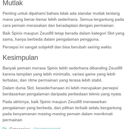
Mutlak
Penting untuk dipahami bahwa tidak ada standar mutlak tentang
mana yang benar-benar lebih sederhana. Semua tergantung pada
cara pemain merasakan dan beradaptasi dengan permainan.
Baik Spinix maupun Zeus88 tetap berada dalam kategori Slot yang
sama, hanya berbeda dalam pengalaman pengguna.
Persepsi ini sangat subjektif dan bisa berubah seiring waktu.
Kesimpulan
Banyak pemain merasa Spinix lebih sederhana dibanding Zeus88
karena tampilan yang lebih minimalis, variasi game yang lebih
terbatas, dan ritme permainan yang terasa lebih stabil.
Dalam dunia Slot, kesederhanaan ini lebih merupakan persepsi
berdasarkan pengalaman daripada perbedaan teknis yang nyata.
Pada akhirnya, baik Spinix maupun Zeus88 menawarkan
pengalaman yang berbeda, dan pilihan terbaik selalu bergantung
pada kenyamanan masing-masing pemain dalam menikmati
permainan