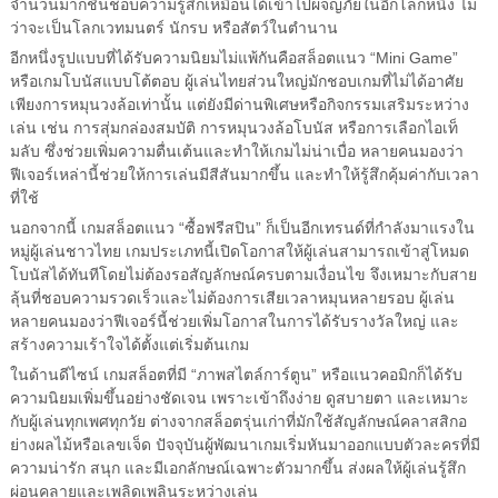
จำนวนมากชื่นชอบความรู้สึกเหมือนได้เข้าไปผจญภัยในอีกโลกหนึ่ง ไม่
ว่าจะเป็นโลกเวทมนตร์ นักรบ หรือสัตว์ในตำนาน
อีกหนึ่งรูปแบบที่ได้รับความนิยมไม่แพ้กันคือสล็อตแนว “Mini Game”
หรือเกมโบนัสแบบโต้ตอบ ผู้เล่นไทยส่วนใหญ่มักชอบเกมที่ไม่ได้อาศัย
เพียงการหมุนวงล้อเท่านั้น แต่ยังมีด่านพิเศษหรือกิจกรรมเสริมระหว่าง
เล่น เช่น การสุ่มกล่องสมบัติ การหมุนวงล้อโบนัส หรือการเลือกไอเท็
มลับ ซึ่งช่วยเพิ่มความตื่นเต้นและทำให้เกมไม่น่าเบื่อ หลายคนมองว่า
ฟีเจอร์เหล่านี้ช่วยให้การเล่นมีสีสันมากขึ้น และทำให้รู้สึกคุ้มค่ากับเวลา
ที่ใช้
นอกจากนี้ เกมสล็อตแนว “ซื้อฟรีสปิน” ก็เป็นอีกเทรนด์ที่กำลังมาแรงใน
หมู่ผู้เล่นชาวไทย เกมประเภทนี้เปิดโอกาสให้ผู้เล่นสามารถเข้าสู่โหมด
โบนัสได้ทันทีโดยไม่ต้องรอสัญลักษณ์ครบตามเงื่อนไข จึงเหมาะกับสาย
ลุ้นที่ชอบความรวดเร็วและไม่ต้องการเสียเวลาหมุนหลายรอบ ผู้เล่น
หลายคนมองว่าฟีเจอร์นี้ช่วยเพิ่มโอกาสในการได้รับรางวัลใหญ่ และ
สร้างความเร้าใจได้ตั้งแต่เริ่มต้นเกม
ในด้านดีไซน์ เกมสล็อตที่มี “ภาพสไตล์การ์ตูน” หรือแนวคอมิกก็ได้รับ
ความนิยมเพิ่มขึ้นอย่างชัดเจน เพราะเข้าถึงง่าย ดูสบายตา และเหมาะ
กับผู้เล่นทุกเพศทุกวัย ต่างจากสล็อตรุ่นเก่าที่มักใช้สัญลักษณ์คลาสสิกอ
ย่างผลไม้หรือเลขเจ็ด ปัจจุบันผู้พัฒนาเกมเริ่มหันมาออกแบบตัวละครที่มี
ความน่ารัก สนุก และมีเอกลักษณ์เฉพาะตัวมากขึ้น ส่งผลให้ผู้เล่นรู้สึก
ผ่อนคลายและเพลิดเพลินระหว่างเล่น