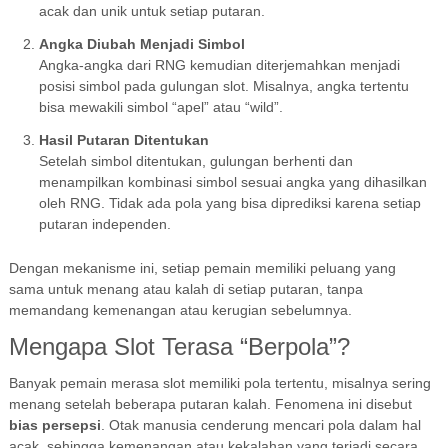
acak dan unik untuk setiap putaran.
Angka Diubah Menjadi Simbol
Angka-angka dari RNG kemudian diterjemahkan menjadi
posisi simbol pada gulungan slot. Misalnya, angka tertentu
bisa mewakili simbol “apel” atau “wild”.
Hasil Putaran Ditentukan
Setelah simbol ditentukan, gulungan berhenti dan
menampilkan kombinasi simbol sesuai angka yang dihasilkan
oleh RNG. Tidak ada pola yang bisa diprediksi karena setiap
putaran independen.
Dengan mekanisme ini, setiap pemain memiliki peluang yang
sama untuk menang atau kalah di setiap putaran, tanpa
memandang kemenangan atau kerugian sebelumnya.
Mengapa Slot Terasa “Berpola”?
Banyak pemain merasa slot memiliki pola tertentu, misalnya sering
menang setelah beberapa putaran kalah. Fenomena ini disebut
bias persepsi
. Otak manusia cenderung mencari pola dalam hal
acak, sehingga kemenangan atau kekalahan yang terjadi secara