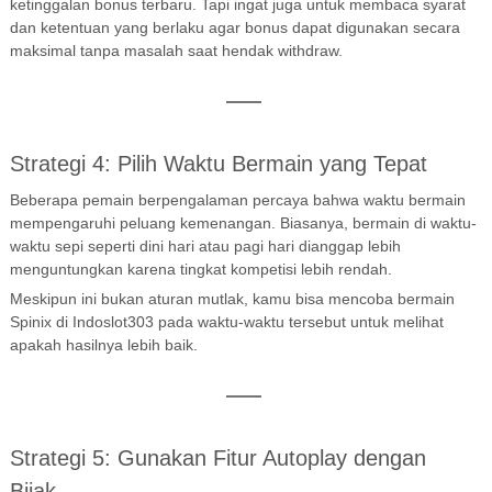
ketinggalan bonus terbaru. Tapi ingat juga untuk membaca syarat
dan ketentuan yang berlaku agar bonus dapat digunakan secara
maksimal tanpa masalah saat hendak withdraw.
Strategi 4: Pilih Waktu Bermain yang Tepat
Beberapa pemain berpengalaman percaya bahwa waktu bermain
mempengaruhi peluang kemenangan. Biasanya, bermain di waktu-
waktu sepi seperti dini hari atau pagi hari dianggap lebih
menguntungkan karena tingkat kompetisi lebih rendah.
Meskipun ini bukan aturan mutlak, kamu bisa mencoba bermain
Spinix di Indoslot303 pada waktu-waktu tersebut untuk melihat
apakah hasilnya lebih baik.
Strategi 5: Gunakan Fitur Autoplay dengan
Bijak