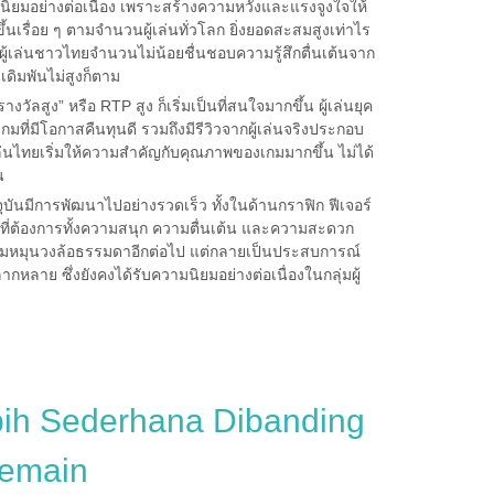
นิยมอย่างต่อเนื่อง เพราะสร้างความหวังและแรงจูงใจให้
มขึ้นเรื่อย ๆ ตามจำนวนผู้เล่นทั่วโลก ยิ่งยอดสะสมสูงเท่าไร
ั้น ผู้เล่นชาวไทยจำนวนไม่น้อยชื่นชอบความรู้สึกตื่นเต้นจาก
ดิมพันไม่สูงก็ตาม
วัลสูง” หรือ RTP สูง ก็เริ่มเป็นที่สนใจมากขึ้น ผู้เล่นยุค
มที่มีโอกาสคืนทุนดี รวมถึงมีรีวิวจากผู้เล่นจริงประกอบ
้เล่นไทยเริ่มให้ความสำคัญกับคุณภาพของเกมมากขึ้น ไม่ได้
น
ุบันมีการพัฒนาไปอย่างรวดเร็ว ทั้งในด้านกราฟิก ฟีเจอร์
่นที่ต้องการทั้งความสนุก ความตื่นเต้น และความสะดวก
งเกมหมุนวงล้อธรรมดาอีกต่อไป แต่กลายเป็นประสบการณ์
กหลาย ซึ่งยังคงได้รับความนิยมอย่างต่อเนื่องในกลุ่มผู้
bih Sederhana Dibanding
Pemain