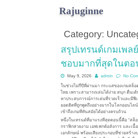
Skip
to
Rajuginne
content
Category:
Uncate
สรุปเทรนด์เกมเพลย
ชอบมากที่สุดในตอน
May 9, 2026
admin
No Co
ในช่วงไม่กี่ปีที่ผ่านมา กระแสของเกมสล็อ
ไทย เพราะสามารถเล่นได้ง่าย สนุก ตื่นเต้น
หาประสบการณ์การเล่นที่รวดเร็วและมีฟี
ยอดฮิตที่ถูกพูดถึงอย่างมากในโลกออนไลน
เข้าถึงเกมที่ทันสมัยได้อย่างครบถ้วน
หนึ่งในเทรนด์ที่มาแรงที่สุดตอนนี้คือ “สล็
กราฟิกสวยงาม เอฟเฟกต์อลังการ และเนื้อเ
เอกลักษณ์ พร้อมเสียงประกอบที่ช่วยสร้า