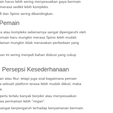
ain harus lebih sering menyesuaikan gaya bermain
merasa sedikit lebih kompleks.
 dan Spinix sering dibandingkan.
 Pemain
na atau kompleks sebenarnya sangat dipengaruhi oleh
main baru mungkin merasa Spinix lebih mudah
laman mungkin tidak merasakan perbedaan yang
an ini sering menjadi bahan diskusi yang cukup
m Persepsi Kesederhanaan
n atau fitur, tetapi juga soal bagaimana pemain
 sebuah platform terasa lebih mudah diikuti, maka
a.
perlu terlalu banyak berpikir atau menyesuaikan
wa permainan lebih “ringan”.
ini sangat berpengaruh terhadap kenyamanan bermain.