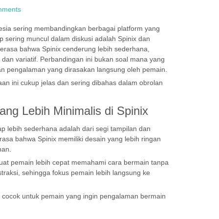
mments
esia sering membandingkan berbagai platform yang
sering muncul dalam diskusi adalah Spinix dan
rasa bahwa Spinix cenderung lebih sederhana,
 dan variatif. Perbandingan ini bukan soal mana yang
daan pengalaman yang dirasakan langsung oleh pemain.
an ini cukup jelas dan sering dibahas dalam obrolan
ang Lebih Minimalis di Spinix
p lebih sederhana adalah dari segi tampilan dan
asa bahwa Spinix memiliki desain yang lebih ringan
han.
uat pemain lebih cepat memahami cara bermain tanpa
straksi, sehingga fokus pemain lebih langsung ke
p cocok untuk pemain yang ingin pengalaman bermain